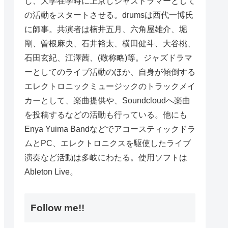
し、大学在学時に上京しジャズドラマーとして
の活動をスタートさせる。drumsは西代一博氏
に師事。共演者は楠井五月、六角屋雄介、堀
剛、曽根麻央、石井裕太、横田健斗、大谷桃、
石田玄紀、江澤茜、(敬称略)等。ジャズドラマ
ーとしてのライブ活動のほか、自身が傾倒する
エレクトロニックミュージックのトラックメイ
カーとして、楽曲提供や、Soundcloudへ楽曲
を投稿するなどの活動も行っている。他にも
Enya Yuima Bandなどでアコースティックドラ
ムとPC、エレクトロニクスを駆使したライブ
演奏など活動は多岐にわたる。使用ソフトは
Ableton Live。
Follow me!!