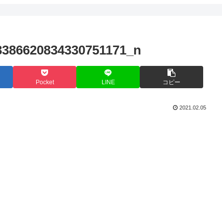
3386620834330751171_n
Pocket
LINE
コピー
2021.02.05