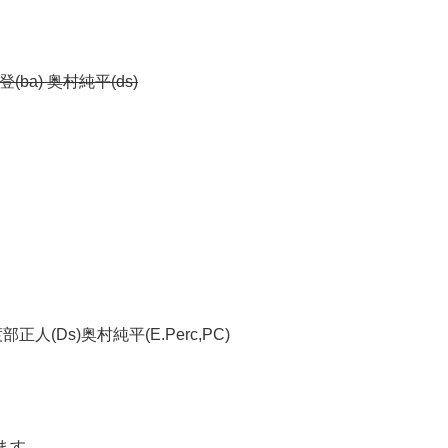
登(ba) 奥村純平(ds)
正人(Ds)奥村純平(E.Perc,PC)
ます。