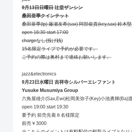
9月13日日曜日 辻堂ザンシン
桑田亜季クインテット
桑田亜季(tp) 藤瀬友希(sax) 阿部俊貴(key,sax) 鈴木堅
open 16:30 start 17:00
chargeなし(投げ銭)
15名限定ライブで予約が必要です。
ご予約の際は奥村まで連絡お願いします。
jazz&electronics
9月23日水曜日 吉祥寺シルバーエレファント
Yusuke Musumiya Group
六角屋雄介(Sax,Ewi)松岡美弥子(Key)小池勇輝(Ba)渡部
open 19:00 start 19:30
要予約 前売先着８名様限定
前売￥3000
※こちらのイベントは有料配信の観覧ライブとなり