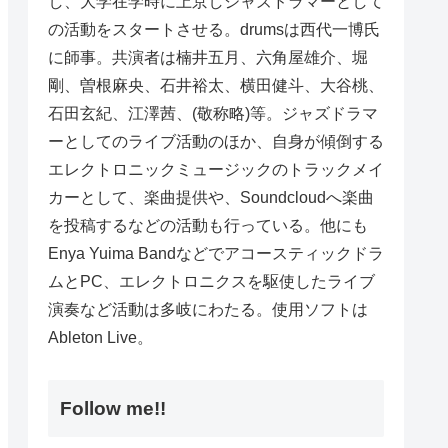
し、大学在学時に上京しジャズドラマーとして
の活動をスタートさせる。drumsは西代一博氏
に師事。共演者は楠井五月、六角屋雄介、堀
剛、曽根麻央、石井裕太、横田健斗、大谷桃、
石田玄紀、江澤茜、(敬称略)等。ジャズドラマ
ーとしてのライブ活動のほか、自身が傾倒する
エレクトロニックミュージックのトラックメイ
カーとして、楽曲提供や、Soundcloudへ楽曲
を投稿するなどの活動も行っている。他にも
Enya Yuima Bandなどでアコースティックドラ
ムとPC、エレクトロニクスを駆使したライブ
演奏など活動は多岐にわたる。使用ソフトは
Ableton Live。
Follow me!!