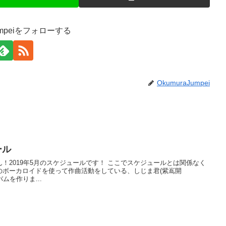
Jumpeiをフォローする
OkumuraJumpei
ール
！2019年5月のスケジュールです！ ここでスケジュールとは関係なく
のボーカロイドを使って作曲活動をしている、しじま君(紫嶌開
ルバムを作りま...