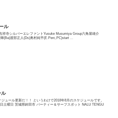
ュール
火曜日 吉祥寺シルバーエレファントYusuke Musumiya Group六角屋雄介
(Ba)渡部正人(Ds)奥村純平(E.Perc,PC)start ...
ール
ジュール更新だ！！ というわけで2018年8月のスケジュールです。
11日土曜日 茨城県鉾田市 パーティー＆サーフスポット NALU TENGU