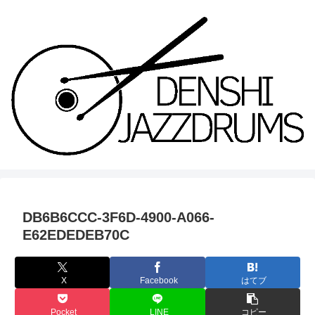
DB6B6CCC-3F6D-4900-A066-
E62EDEDEB70C
X
Facebook
はてブ
Pocket
LINE
コピー